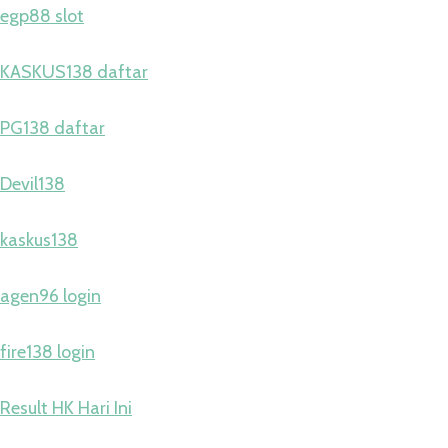
egp88 slot
KASKUS138 daftar
PG138 daftar
Devil138
kaskus138
agen96 login
fire138 login
Result HK Hari Ini