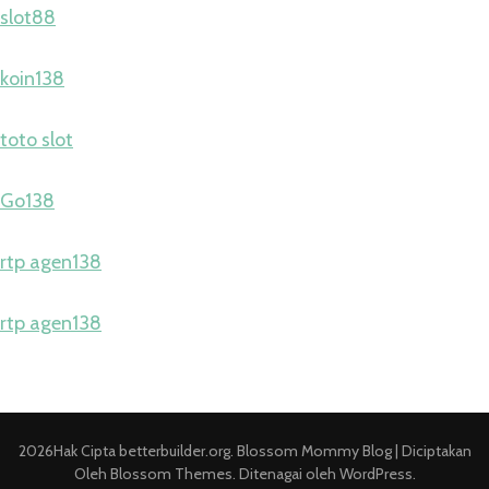
slot88
koin138
toto slot
Go138
rtp agen138
rtp agen138
2026Hak Cipta
betterbuilder.org
.
Blossom Mommy Blog | Diciptakan
Oleh
Blossom Themes
. Ditenagai oleh
WordPress
.