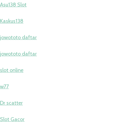
Asu138 Slot
Kaskus138
jowototo daftar
jowototo daftar
slot online
w77
Dr scatter
Slot Gacor