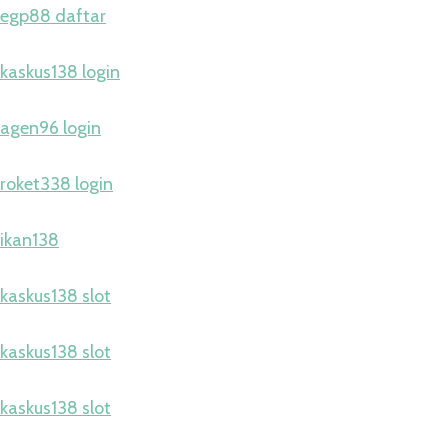
egp88 daftar
kaskus138 login
agen96 login
roket338 login
ikan138
kaskus138 slot
kaskus138 slot
kaskus138 slot