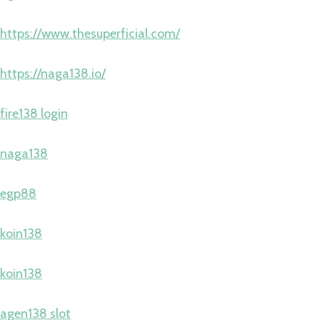
https://www.thesuperficial.com/
https://naga138.io/
fire138 login
naga138
egp88
koin138
koin138
agen138 slot