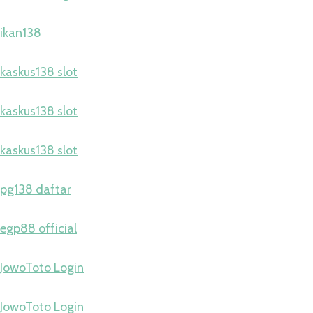
ikan138
kaskus138 slot
kaskus138 slot
kaskus138 slot
pg138 daftar
egp88 official
JowoToto Login
JowoToto Login