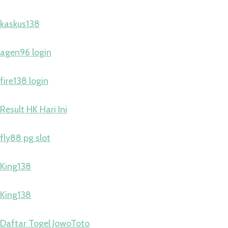
kaskus138
agen96 login
fire138 login
Result HK Hari Ini
fly88 pg slot
King138
King138
Daftar Togel JowoToto