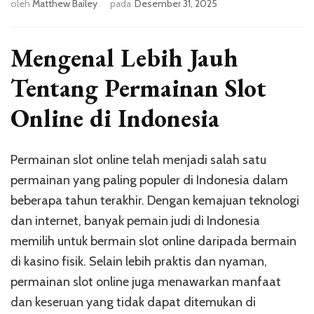
oleh
Matthew Bailey
pada
Desember 31, 2025
Mengenal Lebih Jauh
Tentang Permainan Slot
Online di Indonesia
Permainan slot online telah menjadi salah satu
permainan yang paling populer di Indonesia dalam
beberapa tahun terakhir. Dengan kemajuan teknologi
dan internet, banyak pemain judi di Indonesia
memilih untuk bermain slot online daripada bermain
di kasino fisik. Selain lebih praktis dan nyaman,
permainan slot online juga menawarkan manfaat
dan keseruan yang tidak dapat ditemukan di