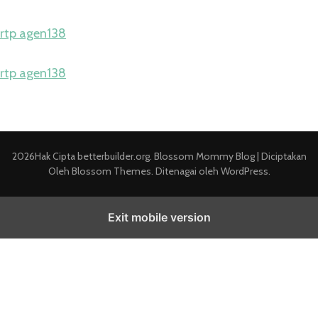
rtp agen138
rtp agen138
2026Hak Cipta
betterbuilder.org
.
Blossom Mommy Blog | Diciptakan
Oleh
Blossom Themes
. Ditenagai oleh
WordPress
.
Exit mobile version