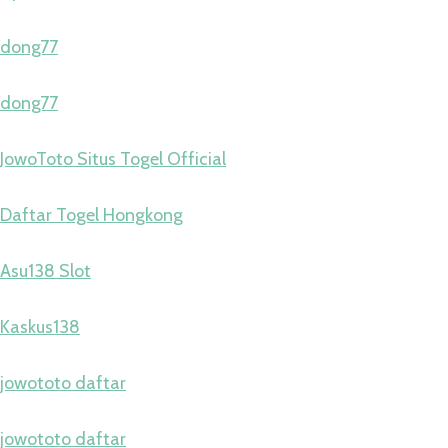
dong77
dong77
JowoToto Situs Togel Official
Daftar Togel Hongkong
Asu138 Slot
Kaskus138
jowototo daftar
jowototo daftar