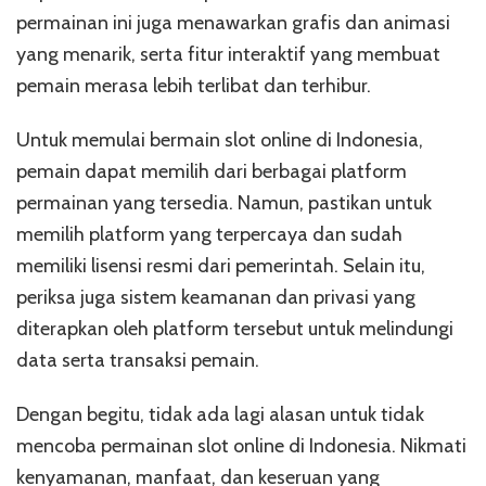
permainan ini juga menawarkan grafis dan animasi
yang menarik, serta fitur interaktif yang membuat
pemain merasa lebih terlibat dan terhibur.
Untuk memulai bermain slot online di Indonesia,
pemain dapat memilih dari berbagai platform
permainan yang tersedia. Namun, pastikan untuk
memilih platform yang terpercaya dan sudah
memiliki lisensi resmi dari pemerintah. Selain itu,
periksa juga sistem keamanan dan privasi yang
diterapkan oleh platform tersebut untuk melindungi
data serta transaksi pemain.
Dengan begitu, tidak ada lagi alasan untuk tidak
mencoba permainan slot online di Indonesia. Nikmati
kenyamanan, manfaat, dan keseruan yang