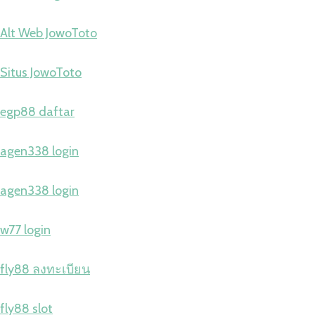
Alt Web JowoToto
Situs JowoToto
egp88 daftar
agen338 login
agen338 login
w77 login
fly88 ลงทะเบียน
fly88 slot