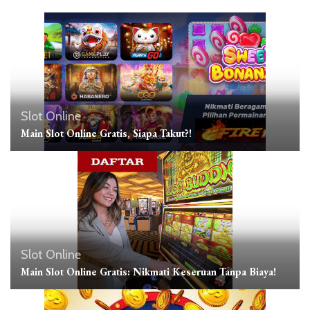
Slot Online
Main Slot Online Gratis, Siapa Takut?!
Slot Online
Main Slot Online Gratis: Nikmati Keseruan Tanpa Biaya!