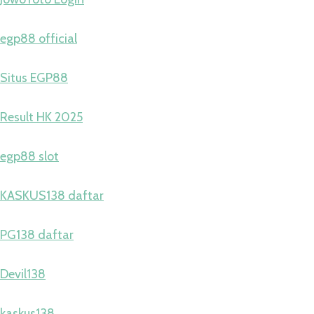
egp88 official
Situs EGP88
Result HK 2025
egp88 slot
KASKUS138 daftar
PG138 daftar
Devil138
kaskus138