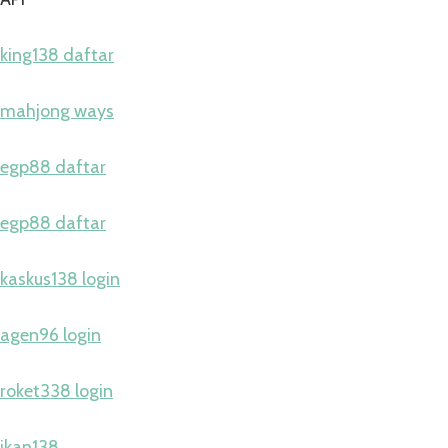
king138 daftar
mahjong ways
egp88 daftar
egp88 daftar
kaskus138 login
agen96 login
roket338 login
ikan138