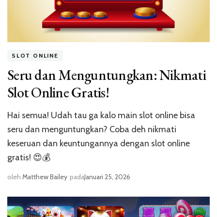
SLOT ONLINE
Seru dan Menguntungkan: Nikmati
Slot Online Gratis!
Hai semua! Udah tau ga kalo main slot online bisa
seru dan menguntungkan? Coba deh nikmati
keseruan dan keuntungannya dengan slot online
gratis! 😍💰
oleh
Matthew Bailey
pada
Januari 25, 2026