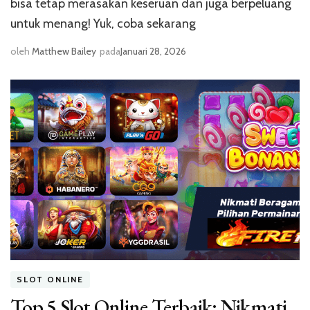
bisa tetap merasakan keseruan dan juga berpeluang
untuk menang! Yuk, coba sekarang
oleh
Matthew Bailey
pada
Januari 28, 2026
SLOT ONLINE
Top 5 Slot Online Terbaik: Nikmati