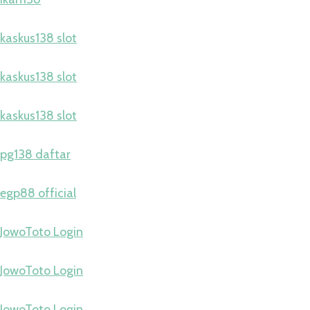
kaskus138 slot
kaskus138 slot
kaskus138 slot
pg138 daftar
egp88 official
JowoToto Login
JowoToto Login
JowoToto Login