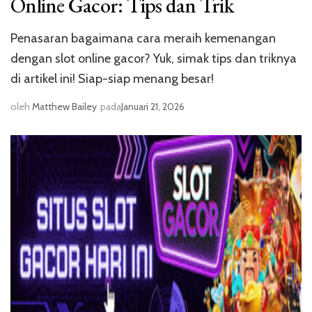
Online Gacor: Tips dan Trik
Penasaran bagaimana cara meraih kemenangan
dengan slot online gacor? Yuk, simak tips dan triknya
di artikel ini! Siap-siap menang besar!
oleh
Matthew Bailey
pada
Januari 21, 2026