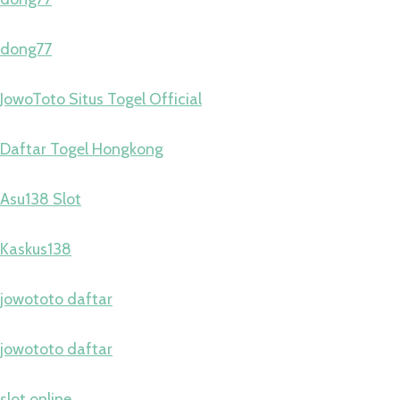
dong77
JowoToto Situs Togel Official
Daftar Togel Hongkong
Asu138 Slot
Kaskus138
jowototo daftar
jowototo daftar
slot online