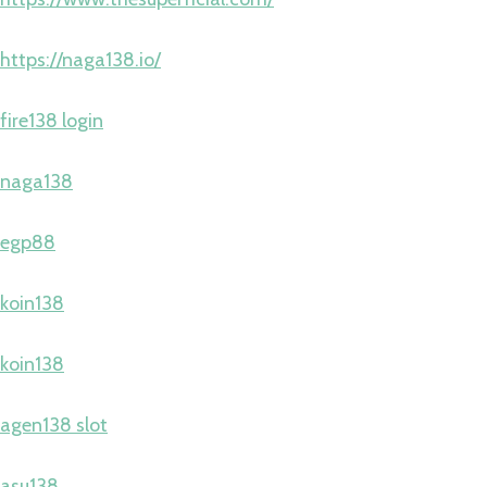
https://naga138.io/
fire138 login
naga138
egp88
koin138
koin138
agen138 slot
asu138