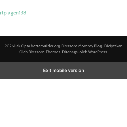
rtp agen138
2026Hak Cipta
betterbuilder.org
.
Blossom Mommy Blog | Diciptakan
Oleh
Blossom Themes
. Ditenagai oleh
WordPress
.
Exit mobile version