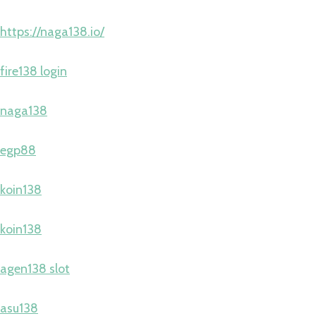
https://naga138.io/
fire138 login
naga138
egp88
koin138
koin138
agen138 slot
asu138