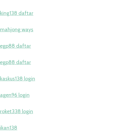
king138 daftar
mahjong ways
egp88 daftar
egp88 daftar
kaskus138 login
agen96 login
roket338 login
ikan138