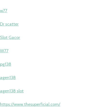
w77
Dr scatter
Slot Gacor
W77
pg138
agen138
agen138 slot
https://www.thesuperficial.com/