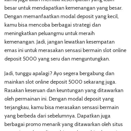
besar untuk mendapatkan kemenangan yang besar.
Dengan memanfaatkan modal deposit yang kecil,
kamu bisa mencoba berbagai strategi dan
meningkatkan peluangmu untuk meraih
kemenangan. Jadi, jangan lewatkan kesempatan
emas ini untuk merasakan sensasi bermain slot online
deposit 5000 yang seru dan menguntungkan.
Jadi, tunggu apalagi? Ayo segera bergabung dan
mainkan slot online deposit 5000 sekarang juga.
Rasakan keseruan dan keuntungan yang ditawarkan
oleh permainan ini. Dengan modal deposit yang
terjangkau, kamu bisa merasakan sensasi bermain
yang berbeda dari sebelumnya. Dapatkan juga
berbagai promo menarik yang ditawarkan oleh situs