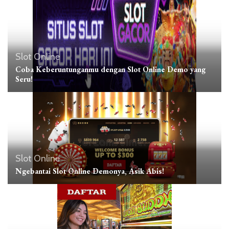
Slot Online
Coba Keberuntunganmu dengan Slot Online Demo yang
Seru!
Slot Online
Ngebantai Slot Online Demonya, Asik Abis!