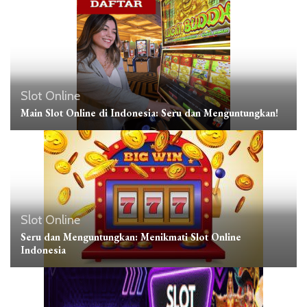
Slot Online
Main Slot Online di Indonesia: Seru dan Menguntungkan!
Slot Online
Seru dan Menguntungkan: Menikmati Slot Online
Indonesia