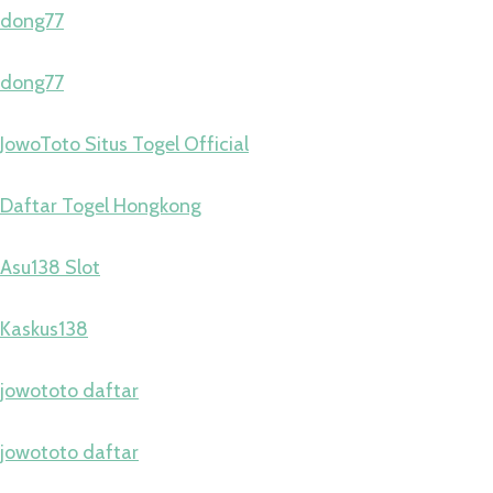
dong77
dong77
JowoToto Situs Togel Official
Daftar Togel Hongkong
Asu138 Slot
Kaskus138
jowototo daftar
jowototo daftar