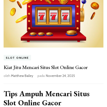
SLOT ONLINE
Kiat Jitu Mencari Situs Slot Online Gacor
oleh
Matthew Bailey
pada
November 24, 2025
Tips Ampuh Mencari Situs
Slot Online Gacor