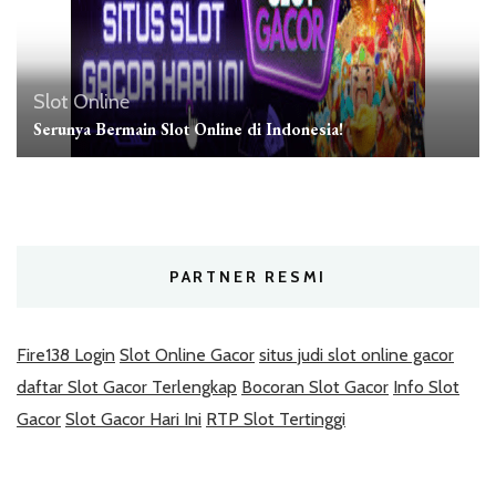
Slot Online
Serunya Bermain Slot Online di Indonesia!
PARTNER RESMI
Fire138 Login
Slot Online Gacor
situs judi slot online gacor
daftar Slot Gacor Terlengkap
Bocoran Slot Gacor
Info Slot
Gacor
Slot Gacor Hari Ini
RTP Slot Tertinggi