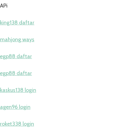
APi
king138 daftar
mahjong ways
egp88 daftar
egp88 daftar
kaskus138 login
agen96 login
roket338 login