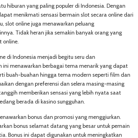
atu hiburan yang paling populer di Indonesia. Dengan
apat menikmati sensasi bermain slot secara online dari
u, slot online juga menawarkan peluang
nya. Tidak heran jika semakin banyak orang yang
t online.
ne di Indonesia menjadi begitu seru dan
ini menawarkan berbagai tema menarik yang dapat
erti buah-buahan hingga tema modern seperti film dan
suaikan dengan preferensi dan selera masing-masing
 canggih memberikan sensasi yang lebih nyata saat
edang berada di kasino sungguhan.
a menawarkan bonus dan promosi yang menggiurkan.
awarkan bonus selamat datang yang besar untuk pemain
tia. Bonus ini dapat digunakan untuk meningkatkan