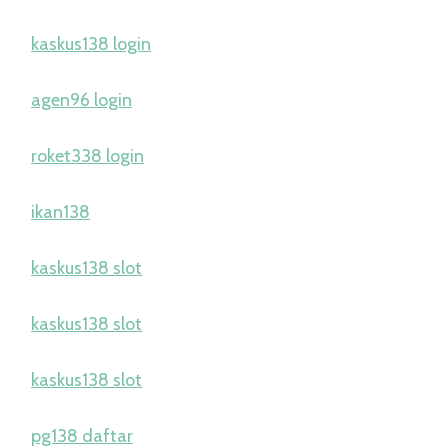
kaskus138 login
agen96 login
roket338 login
ikan138
kaskus138 slot
kaskus138 slot
kaskus138 slot
pg138 daftar