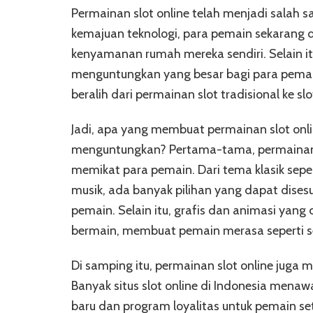
Permainan slot online telah menjadi salah s
kemajuan teknologi, para pemain sekarang d
kenyamanan rumah mereka sendiri. Selain it
menguntungkan yang besar bagi para pemain
beralih dari permainan slot tradisional ke slo
Jadi, apa yang membuat permainan slot onli
menguntungkan? Pertama-tama, permainan 
memikat para pemain. Dari tema klasik sep
musik, ada banyak pilihan yang dapat dise
pemain. Selain itu, grafis dan animasi yang
bermain, membuat pemain merasa seperti s
Di samping itu, permainan slot online jug
Banyak situs slot online di Indonesia men
baru dan program loyalitas untuk pemain se