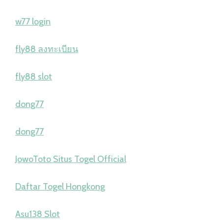
w77 login
fly88 ลงทะเบียน
fly88 slot
dong77
dong77
JowoToto Situs Togel Official
Daftar Togel Hongkong
Asu138 Slot