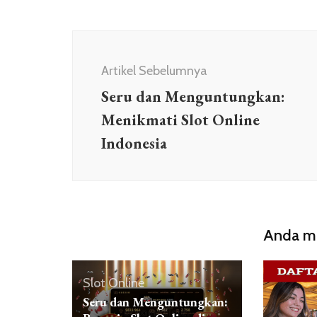
Navigasi
Artikel
Artikel Sebelumnya
Seru dan Menguntungkan:
Menikmati Slot Online
Indonesia
Anda mu
Slot Online
Seru dan Menguntungkan: