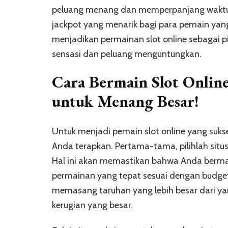
peluang menang dan memperpanjang waktu b
jackpot yang menarik bagi para pemain yan
menjadikan permainan slot online sebagai p
sensasi dan peluang menguntungkan.
Cara Bermain Slot Online
untuk Menang Besar!
Untuk menjadi pemain slot online yang sukse
Anda terapkan. Pertama-tama, pilihlah situs 
Hal ini akan memastikan bahwa Anda bermain
permainan yang tepat sesuai dengan budg
memasang taruhan yang lebih besar dari y
kerugian yang besar.