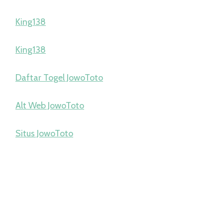
King138
King138
Daftar Togel JowoToto
Alt Web JowoToto
Situs JowoToto