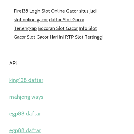
Fire138 Login
Slot Online Gacor
situs judi
slot online gacor
daftar Slot Gacor
Terlengkap
Bocoran Slot Gacor
Info Slot
Gacor
Slot Gacor Hari Ini
RTP Slot Tertinggi
APi
king138 daftar
mahjong ways
egp88 daftar
egp88 daftar