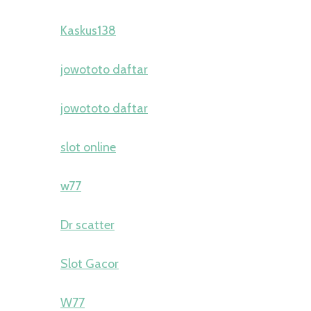
Kaskus138
jowototo daftar
jowototo daftar
slot online
w77
Dr scatter
Slot Gacor
W77