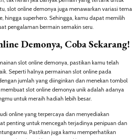
, tak heran jika banyak pemain yang tertarik untuk
itu, slot online demonya juga menawarkan variasi tema
e, hingga superhero. Sehingga, kamu dapat memilih
at pengalaman bermain semakin seru.
nline Demonya, Coba Sekarang!
inan slot online demonya, pastikan kamu telah
. Seperti halnya permainan slot online pada
engan jumlah yang diinginkan dan menekan tombol
 membuat slot online demonya unik adalah adanya
gmu untuk meraih hadiah lebih besar.
s judi online yang terpercaya dan menyediakan
gat penting untuk mencegah terjadinya penipuan dan
untunganmu. Pastikan juga kamu memperhatikan