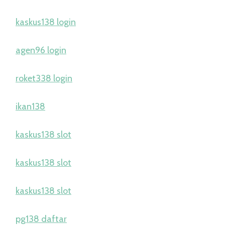
kaskus138 login
agen96 login
roket338 login
ikan138
kaskus138 slot
kaskus138 slot
kaskus138 slot
pg138 daftar