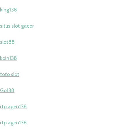
king138
situs slot gacor
slot88
koin138
toto slot
Go138
rtp agen138
rtp agen138