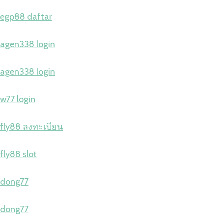
egp88 daftar
agen338 login
agen338 login
w77 login
fly88 ลงทะเบียน
fly88 slot
dong77
dong77