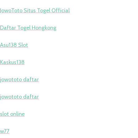
JowoToto Situs Togel Official
Daftar Togel Hongkong
Asu138 Slot
Kaskus138
jowototo daftar
jowototo daftar
slot online
w77