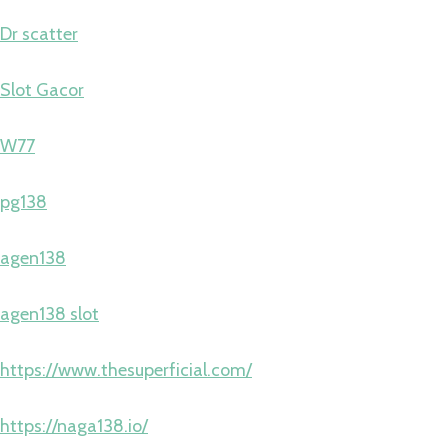
Dr scatter
Slot Gacor
W77
pg138
agen138
agen138 slot
https://www.thesuperficial.com/
https://naga138.io/