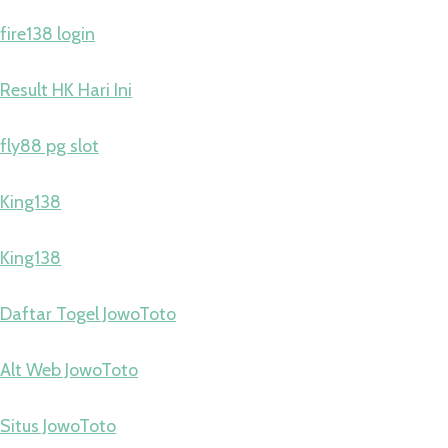
fire138 login
Result HK Hari Ini
fly88 pg slot
King138
King138
Daftar Togel JowoToto
Alt Web JowoToto
Situs JowoToto