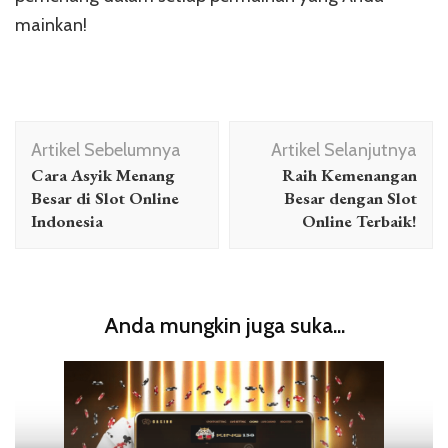
mainkan!
Navigasi
Artikel Sebelumnya
Artikel Selanjutnya
Artikel
Cara Asyik Menang
Raih Kemenangan
Besar di Slot Online
Besar dengan Slot
Indonesia
Online Terbaik!
Anda mungkin juga suka...