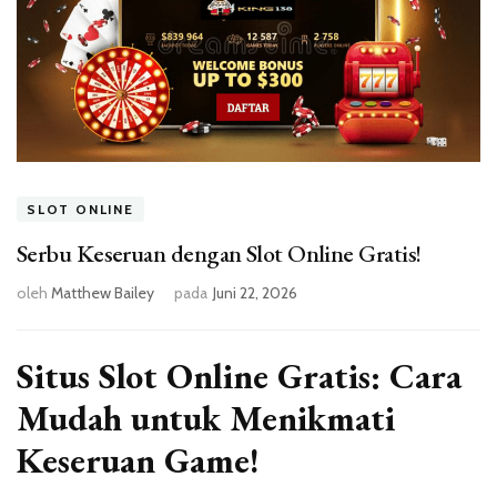
SLOT ONLINE
Serbu Keseruan dengan Slot Online Gratis!
oleh
Matthew Bailey
pada
Juni 22, 2026
Situs Slot Online Gratis: Cara
Mudah untuk Menikmati
Keseruan Game!