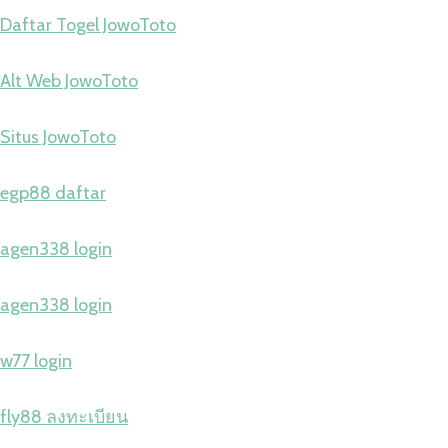
Daftar Togel JowoToto
Alt Web JowoToto
Situs JowoToto
egp88 daftar
agen338 login
agen338 login
w77 login
fly88 ลงทะเบียน