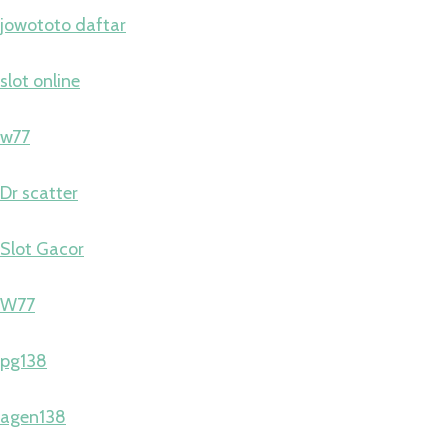
jowototo daftar
slot online
w77
Dr scatter
Slot Gacor
W77
pg138
agen138