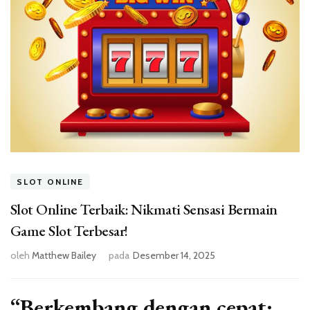
SLOT ONLINE
Slot Online Terbaik: Nikmati Sensasi Bermain
Game Slot Terbesar!
oleh
Matthew Bailey
pada
Desember 14, 2025
“Berkembang dengan cepat: