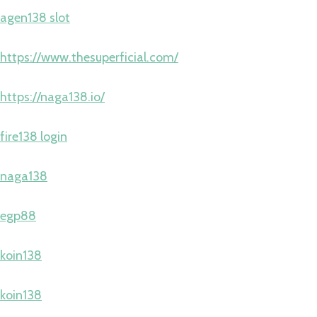
agen138 slot
https://www.thesuperficial.com/
https://naga138.io/
fire138 login
naga138
egp88
koin138
koin138