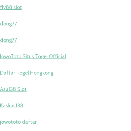
fly88 slot
dong77
dong77
JowoToto Situs Togel Official
Daftar Togel Hongkong
Asu138 Slot
Kaskus138
jowototo daftar