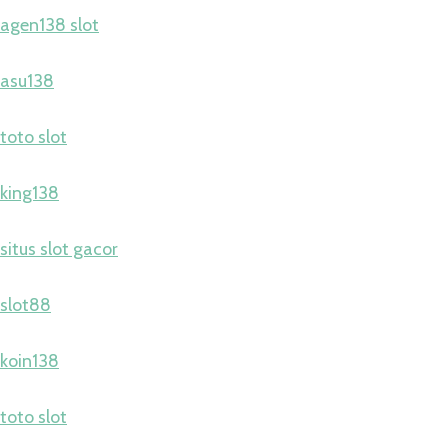
agen138 slot
asu138
toto slot
king138
situs slot gacor
slot88
koin138
toto slot