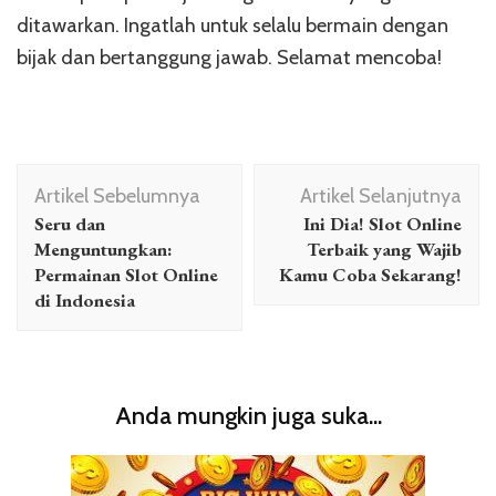
ditawarkan. Ingatlah untuk selalu bermain dengan
bijak dan bertanggung jawab. Selamat mencoba!
Navigasi
Artikel Sebelumnya
Artikel Selanjutnya
Artikel
Seru dan
Ini Dia! Slot Online
Menguntungkan:
Terbaik yang Wajib
Permainan Slot Online
Kamu Coba Sekarang!
di Indonesia
Anda mungkin juga suka...