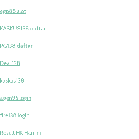
egp88 slot
KASKUS138 daftar
PG138 daftar
Devil138
kaskus138
agen96 login
fire138 login
Result HK Hari Ini