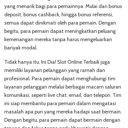
yang menarik bagi para pemainnya. Mulai dari bonus
deposit, bonus cashback, hingga bonus referensi,
semua dapat dinikmati oleh para pemain. Dengan
begitu, para pemain dapat meningkatkan peluang
kemenangan mereka tanpa harus mengeluarkan
banyak modal.
Tidak hanya itu, Ini Dia! Slot Online Terbaik juga
memiliki layanan pelanggan yang ramah dan
profesional. Para pemain dapat menghubungi tim
layanan pelanggan melalui berbagai macam saluran
komunikasi, seperti live chat, email, dan telepon. Tim
ini siap membantu para pemain dalam mengatasi
masalah apa pun yang mereka hadapi saat bermain.
Dengan begitu, para pemain dapat bermain dengan