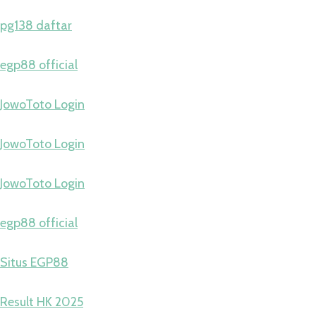
pg138 daftar
egp88 official
JowoToto Login
JowoToto Login
JowoToto Login
egp88 official
Situs EGP88
Result HK 2025