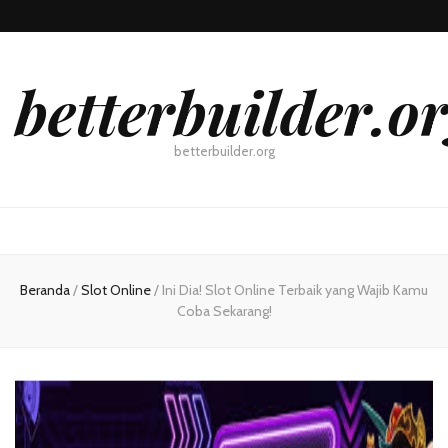
betterbuilder.o
betterbuilder.org
Beranda
/
Slot Online
/
Ini Dia! Slot Online Terbaik yang Wajib Kamu
Coba Sekarang!