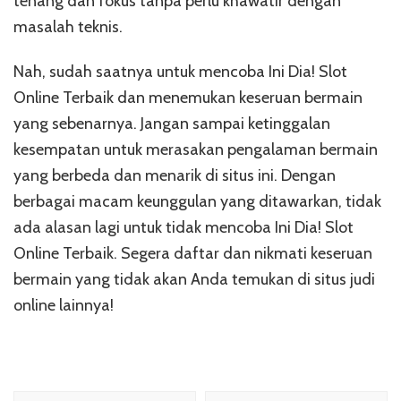
tenang dan fokus tanpa perlu khawatir dengan
masalah teknis.
Nah, sudah saatnya untuk mencoba Ini Dia! Slot
Online Terbaik dan menemukan keseruan bermain
yang sebenarnya. Jangan sampai ketinggalan
kesempatan untuk merasakan pengalaman bermain
yang berbeda dan menarik di situs ini. Dengan
berbagai macam keunggulan yang ditawarkan, tidak
ada alasan lagi untuk tidak mencoba Ini Dia! Slot
Online Terbaik. Segera daftar dan nikmati keseruan
bermain yang tidak akan Anda temukan di situs judi
online lainnya!