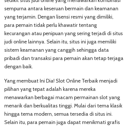
sedikit situs judi online yang menawarkan kombinasi
sempurna antara keseruan bermain dan keamanan
yang terjamin. Dengan lisensi resmi yang dimiliki,
para pemain tidak perlu khawatir tentang
kecurangan atau penipuan yang sering terjadi di situs
judi online lainnya. Selain itu, situs ini juga memiliki
sistem keamanan yang canggih sehingga data
pribadi dan transaksi para pemain akan tetap terjaga
dengan baik.
Yang membuat Ini Dia! Slot Online Terbaik menjadi
pilihan yang tepat adalah karena mereka
menawarkan berbagai macam permainan slot yang
menarik dan berkualitas tinggi. Mulai dari tema klasik
hingga tema modern, semua tersedia di situs ini.
Selain itu, para pemain juga dapat menikmati grafis