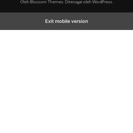
Oleh
Blossom Themes
. Ditenagai oleh
WordPress
.
Exit mobile version