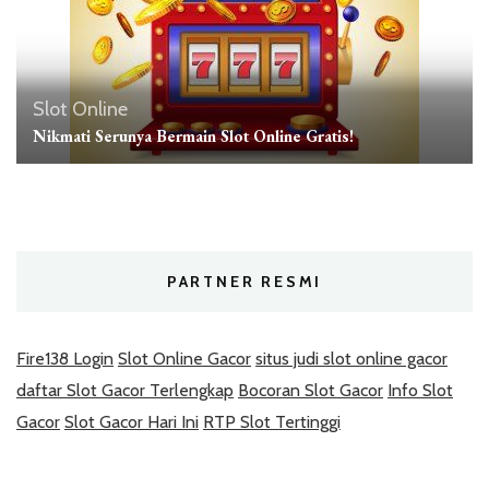
Slot Online
Nikmati Serunya Bermain Slot Online Gratis!
PARTNER RESMI
Fire138 Login
Slot Online Gacor
situs judi slot online gacor
daftar Slot Gacor Terlengkap
Bocoran Slot Gacor
Info Slot
Gacor
Slot Gacor Hari Ini
RTP Slot Tertinggi