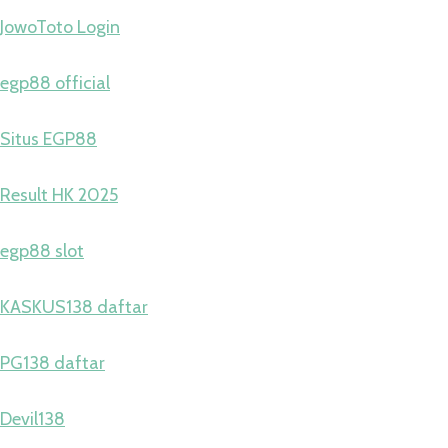
JowoToto Login
egp88 official
Situs EGP88
Result HK 2025
egp88 slot
KASKUS138 daftar
PG138 daftar
Devil138