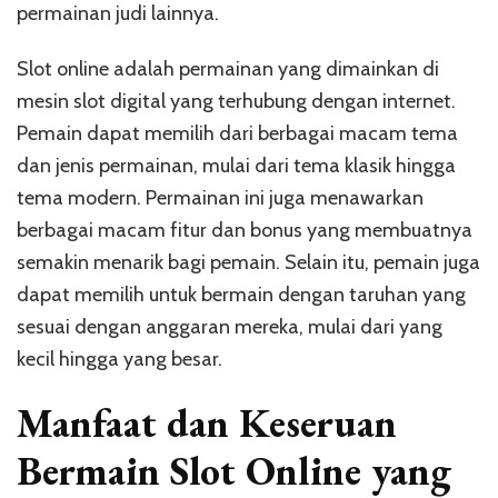
permainan judi lainnya.
Slot online adalah permainan yang dimainkan di
mesin slot digital yang terhubung dengan internet.
Pemain dapat memilih dari berbagai macam tema
dan jenis permainan, mulai dari tema klasik hingga
tema modern. Permainan ini juga menawarkan
berbagai macam fitur dan bonus yang membuatnya
semakin menarik bagi pemain. Selain itu, pemain juga
dapat memilih untuk bermain dengan taruhan yang
sesuai dengan anggaran mereka, mulai dari yang
kecil hingga yang besar.
Manfaat dan Keseruan
Bermain Slot Online yang