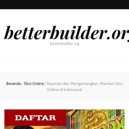
betterbuilder.o
betterbuilder.org
Beranda
/
Slot Online
/
Nyaman dan Menguntungkan: Mainkan Slot
Online di Indonesia!