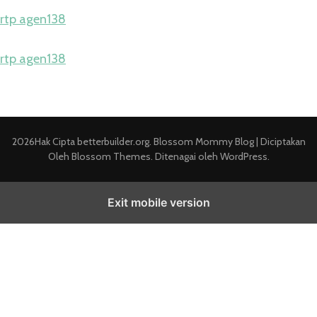
rtp agen138
rtp agen138
2026Hak Cipta
betterbuilder.org
.
Blossom Mommy Blog | Diciptakan
Oleh
Blossom Themes
. Ditenagai oleh
WordPress
.
Exit mobile version