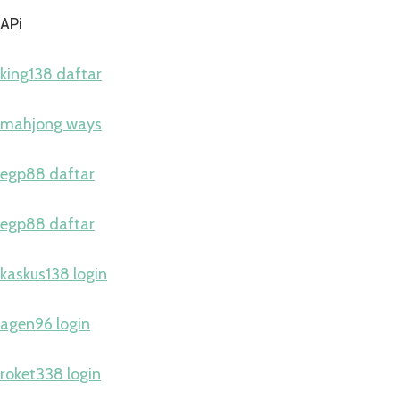
APi
king138 daftar
mahjong ways
egp88 daftar
egp88 daftar
kaskus138 login
agen96 login
roket338 login