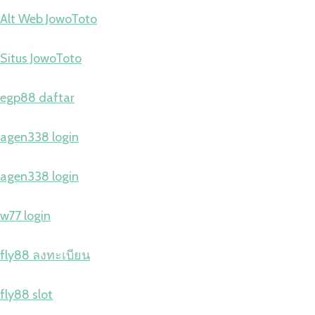
Alt Web JowoToto
Situs JowoToto
egp88 daftar
agen338 login
agen338 login
w77 login
fly88 ลงทะเบียน
fly88 slot