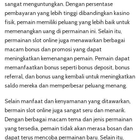
sangat menguntungkan. Dengan persentase
pembayaran yang lebih tinggi dibandingkan kasino
fisik, pemain memiliki peluang yang lebih baik untuk
memenangkan uang di permainan ini. Selain itu,
permainan slot online juga menawarkan berbagai
macam bonus dan promosi yang dapat
meningkatkan kemenangan pemain. Pemain dapat
memanfaatkan bonus seperti bonus deposit, bonus
referral, dan bonus uang kembali untuk meningkatkan
saldo mereka dan memperbesar peluang menang.
Selain manfaat dan kenyamanan yang ditawarkan,
bermain slot online juga sangat seru dan menarik.
Dengan berbagai macam tema dan jenis permainan
yang tersedia, pemain tidak akan merasa bosan dan
dapat terus mencoba permainan baru. Selain itu,